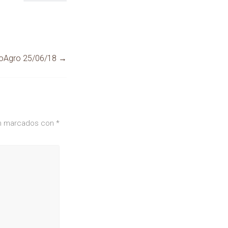
foAgro 25/06/18
→
án marcados con
*