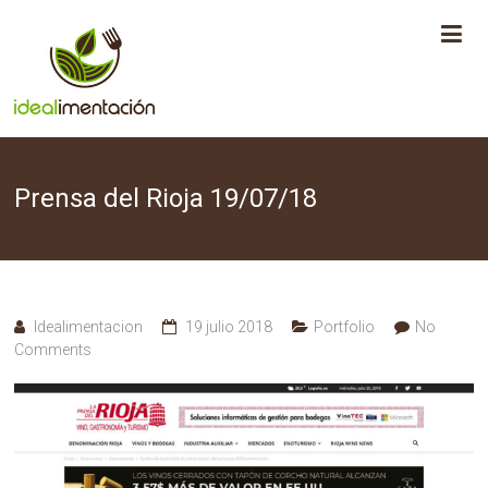
Skip
to
content
Prensa del Rioja 19/07/18
Idealimentacion
19 julio 2018
Portfolio
No
Comments